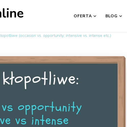
line
OFERTA
BLOG
opotliwe (occasion vs. opportunity; intensive vs. intense etc.)