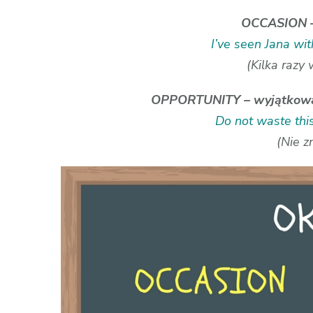
OCCASION – 
I’ve seen Jana wi
(Kilka razy 
OPPORTUNITY – wyjątkowa s
Do not waste thi
(Nie z