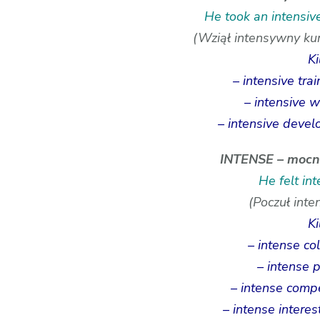
He took an intensiv
(Wziął intensywny kur
Ki
– intensive tra
– intensive 
– intensive devel
INTENSE – mocny
He felt int
(Poczuł inte
Ki
– intense co
– intense 
– intense compe
– intense interes