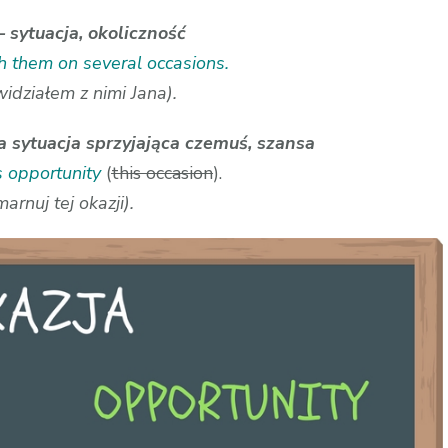
sytuacja, okoliczność
th them on several occasions.
widziałem z nimi Jana).
ytuacja sprzyjająca czemuś, szansa
s opportunity
(
this occasion
).
marnuj tej okazji).