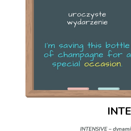
INT
INTENSIVE – dynami