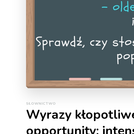
SŁOWNICTWO
Wyrazy kłopotliwe
opportunity; intens