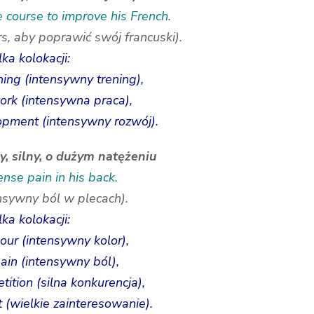
e course to improve his French.
s, aby poprawić swój francuski).
lka kolokacji:
ining (intensywny trening),
work (intensywna praca),
opment (intensywny rozwój).
, silny, o dużym natężeniu
ense pain in his back.
nsywny ból w plecach).
lka kolokacji:
lour (intensywny kolor),
pain (intensywny ból),
tition (silna konkurencja),
t (wielkie zainteresowanie).