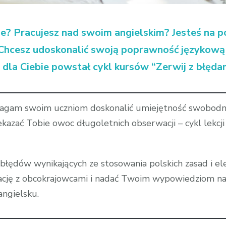
ie?
Pracujesz nad swoim angielskim? Jesteś na p
cesz udoskonalić swoją poprawność językową 
 dla Ciebie powstał cykl kursów “Zerwij z błęda
magam swoim uczniom doskonalić umiejętność swobodne
azać Tobie owoc długoletnich obserwacji – cykl lekcji 
h błędów wynikających ze stosowania polskich zasad i e
ację z obcokrajowcami i nadać Twoim wypowiedziom nat
ngielsku.