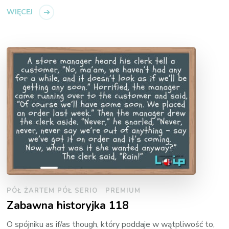
WIĘCEJ
PÓŁ ŻARTEM PÓŁ SERIO
PREMIUM
Zabawna historyjka 118
O spójniku as if/as though, który poddaje w wątpliwość to,