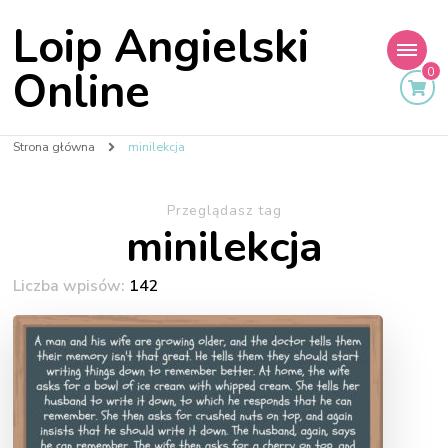
Loip Angielski
Online
0
Strona główna
minilekcja
Przeglądasz tag
minilekcja
Liczba wpisów:
142