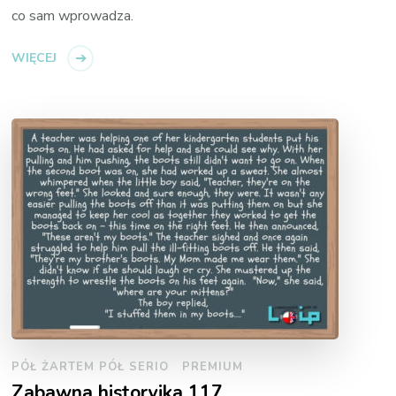
co sam wprowadza.
WIĘCEJ
PÓŁ ŻARTEM PÓŁ SERIO
PREMIUM
Zabawna historyjka 117