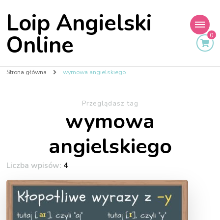
Loip Angielski
Online
0
Strona główna
wymowa angielskiego
Przeglądasz tag
wymowa
angielskiego
Liczba wpisów:
4