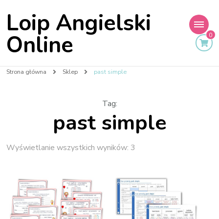
Loip Angielski
Online
0
Strona główna
Sklep
past simple
Tag
:
past simple
Wyświetlanie wszystkich wyników: 3