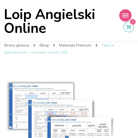
Loip Angielski
Online
0
Strona główna
Sklep
Materiały Premium
Tablice
gramatyczne – czas past simple (E8)