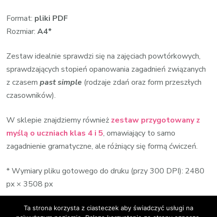
Format:
pliki PDF
Rozmiar:
A4*
Zestaw idealnie sprawdzi się na zajęciach powtórkowych,
sprawdzających stopień opanowania zagadnień związanych
z czasem
past simple
(rodzaje zdań oraz form przeszłych
czasowników).
W sklepie znajdziemy również
zestaw przygotowany z
myślą o uczniach klas 4 i 5
, omawiający to samo
zagadnienie gramatyczne, ale różniący się formą ćwiczeń.
* Wymiary pliku gotowego do druku (przy 300 DPI): 2480
px × 3508 px
Ta strona korzysta z ciasteczek aby świadczyć usługi na