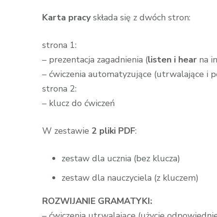
Karta pracy
składa się z dwóch stron:
strona 1:
– prezentacja zagadnienia (
listen i hear
na i
– ćwiczenia automatyzujące (utrwalające i
strona 2:
– klucz do ćwiczeń
W zestawie
2 pliki PDF
:
zestaw dla ucznia (bez klucza)
zestaw dla nauczyciela (z kluczem)
ROZWIJANIE GRAMATYKI:
– ćwiczenia utrwalające (użycie odpowiedni