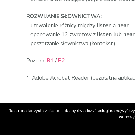
ROZWIJANIE SŁOWNICTWA:
– utrwalenie różnicy między
listen
a
hear
– opanowanie 12 zwrotów z
listen
lub
hear
– poszerzanie słownictwa (kontekst)
Poziom:
B1
/
B2
* Adobe Acrobat Reader (bezpłatna aplikacja
Ta strona korzysta z ciasteczek aby świadczyć usługi na najwyższ
osobowyc
© Copyright 2026
Loip Angielski Online
. All Ri