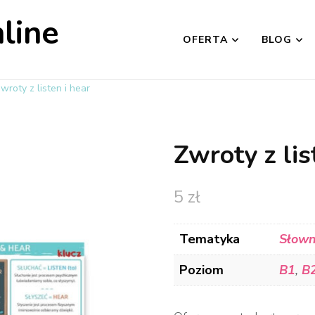
line
OFERTA
BLOG
wroty z listen i hear
Zwroty z lis
5
zł
Tematyka
Słown
Poziom
B1
,
B