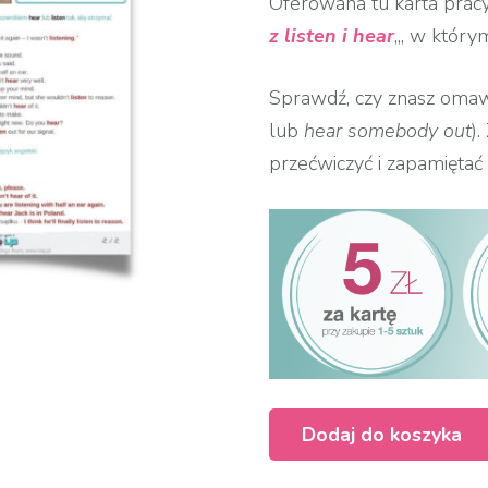
Oferowana tu karta pracy 
z listen i hear
„, w który
Sprawdź, czy znasz omaw
lub
hear somebody out
)
przećwiczyć i zapamiętać
Dodaj do koszyka