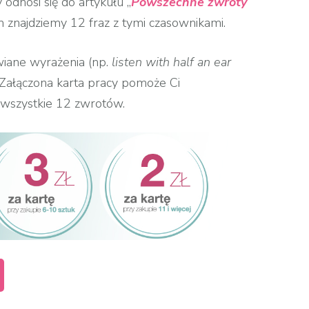
odnosi się do artykułu „
Powszechne zwroty
m znajdziemy 12 fraz z tymi czasownikami.
iane wyrażenia (np.
listen with half an ear
. Załączona karta pracy pomoże Ci
 wszystkie 12 zwrotów.