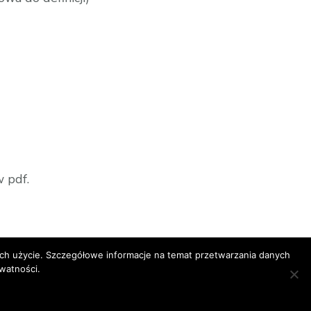
w pdf.
 ich użycie. Szczegółowe informacje na temat przetwarzania danych
watności.
s
. Powered by
WordPress
.
Polityka prywatności