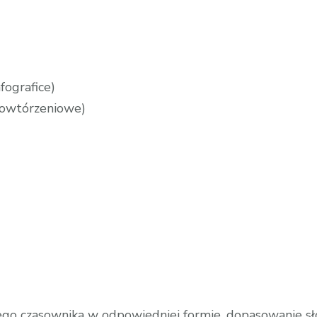
nfografice)
 powtórzeniowe)
ego czasownika w odpowiedniej formie, dopasowanie sło