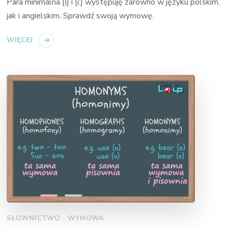
Para minimalna [ɪ] i [i:] występuję zarówno w języku polskim,
jak i angielskim. Sprawdź swoją wymowę.
WIĘCEJ
SŁOWNICTWO
WYMOWA