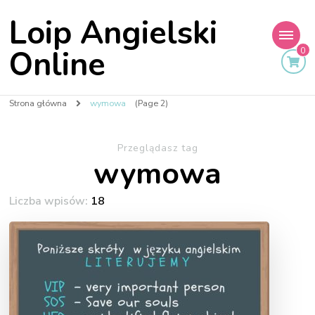
Loip Angielski
Online
0
Strona główna
wymowa
(Page 2)
Przeglądasz tag
wymowa
Liczba wpisów:
18