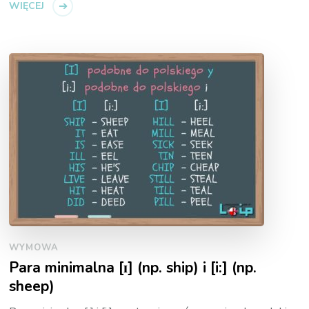
WIĘCEJ
WYMOWA
Para minimalna [ɪ] (np. ship) i [i:] (np.
sheep)