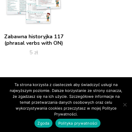
Zabawna historyjka 117
(phrasal verbs with ON)
5
zł
Ta strona korzysta z ciasteczek aby świadczyć usługi na
najwyższym poziomie. Dalsze korzystanie ze strony oznacza,
że zgadzasz się na ich użycie. Szczegółowe informacje na
© Copyright 2026
Loip Angielski Online
. All Rights
temat przetwarzania danych osobowych oraz celu
Reserved.
Blossom Coach | Developed By
Blossom
wykorzystywania cookies przeczytasz w mojej Polityce
Themes
. Powered by
WordPress
.
Polityka prywatności
Prywatności.
Zgoda
Polityka prywatności