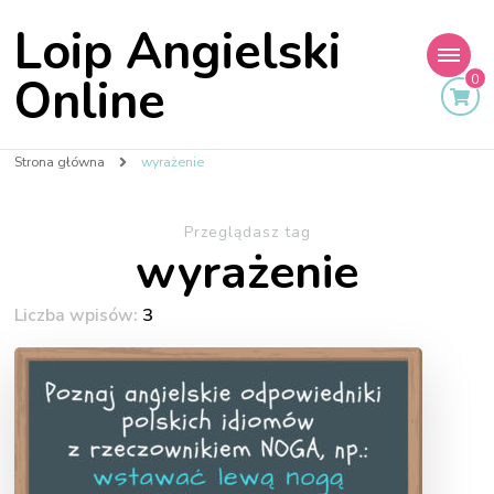
Loip Angielski
Online
0
Strona główna
wyrażenie
Przeglądasz tag
wyrażenie
Liczba wpisów:
3