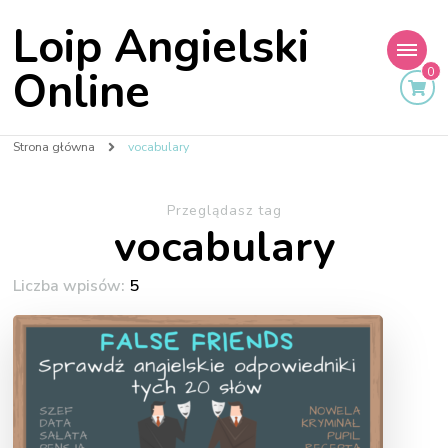
Loip Angielski
Online
0
Strona główna
vocabulary
Przeglądasz tag
vocabulary
Liczba wpisów:
5