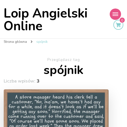
Loip Angielski
Online
0
Strona główna
spójnik
Przeglądasz tag
spójnik
Liczba wpisów:
3