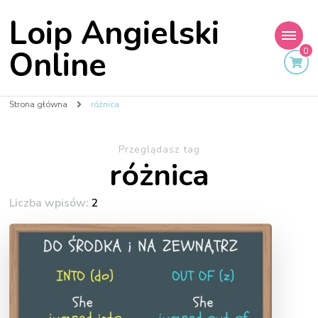
Loip Angielski
Online
0
Strona główna
różnica
Przeglądasz tag
różnica
Liczba wpisów:
2