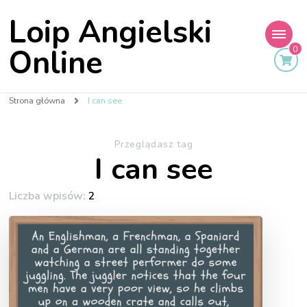
Loip Angielski
Online
0
Strona główna
I can see
Przeglądasz tag
I can see
Liczba wpisów:
2