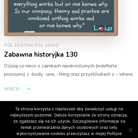
PÓŁ ŻARTEM PÓŁ SERIO
Zabawna historyjka 130
Dzisiaj co nieco o zaimkach nieokreślonych (indefinite
pronouns) z -body, -one, -thing oraz przysłówkach z – where.
WIĘCEJ
Ta strona korzysta z ciasteczek aby świadczyć usługi na
najwyższym poziomie. Dalsze korzystanie ze strony oznacza,
że zgadzasz się na ich użycie. Szczegółowe informacje na
temat przetwarzania danych osobowych oraz celu
© Copyright 2026
Loip Angielski Online
. All Rights
wykorzystywania cookies przeczytasz w mojej Polityce