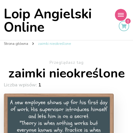
Loip Angielski
Online
0
Strona główna
zaimki nieokreślone
Przeglądasz tag
zaimki nieokreślone
Liczba wpisów:
1