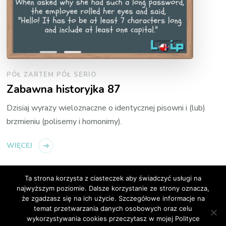
PÓŁ ŻARTEM PÓŁ SERIO
Zabawna historyjka 87
Dzisiaj wyrazy wieloznaczne o identycznej pisowni i (lub)
brzmieniu (polisemy i homonimy).
WIĘCEJ
Ta strona korzysta z ciasteczek aby świadczyć usługi na
najwyższym poziomie. Dalsze korzystanie ze strony oznacza,
że zgadzasz się na ich użycie. Szczegółowe informacje na
temat przetwarzania danych osobowych oraz celu
© Copyright 2026
Loip Angielski Online
. All Rights
wykorzystywania cookies przeczytasz w mojej Polityce