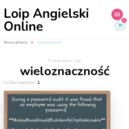
Loip Angielski
Online
0
Strona główna
wieloznaczność
Przeglądasz tag
wieloznaczność
Liczba wpisów:
1