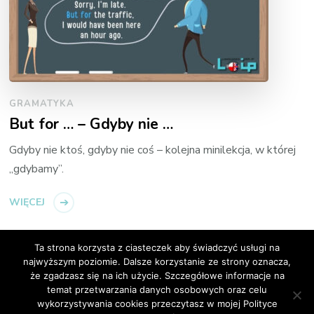
GRAMATYKA
But for … – Gdyby nie …
Gdyby nie ktoś, gdyby nie coś – kolejna minilekcja, w której
„gdybamy”.
WIĘCEJ
Ta strona korzysta z ciasteczek aby świadczyć usługi na
najwyższym poziomie. Dalsze korzystanie ze strony oznacza,
że zgadzasz się na ich użycie. Szczegółowe informacje na
temat przetwarzania danych osobowych oraz celu
© Copyright 2026
Loip Angielski Online
. All Rights
wykorzystywania cookies przeczytasz w mojej Polityce