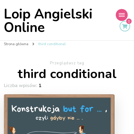
Loip Angielski
Online
0
Strona główna
third conditional
Przeglądasz tag
third conditional
Liczba wpisów:
1