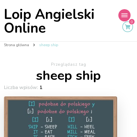
Loip Angielski
Online
0
Strona główna
sheep ship
Przeglądasz tag
sheep ship
Liczba wpisów:
1