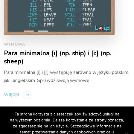
WYMOWA
Para minimalna [ɪ] (np. ship) i [i:] (np.
sheep)
Para minimalna [ɪ] i [i:] występuję zarówno w języku polskim,
jak i angielskim. Sprawdź swoją wymowę.
WIĘCEJ
Ta strona korzysta z ciasteczek aby świadczyć usługi na
najwyższym poziomie. Dalsze korzystanie ze strony oznacza,
że zgadzasz się na ich użycie. Szczegółowe informacje na
temat przetwarzania danych osobowych oraz celu