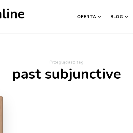
line
OFERTA
BLOG
Przeglądasz tag
past subjunctive