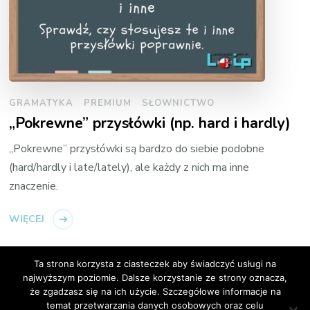
GRAMATYKA
PREMIUM
SŁOWNICTWO
„Pokrewne” przysłówki (np. hard i hardly)
„Pokrewne” przysłówki są bardzo do siebie podobne
(hard/hardly i late/lately), ale każdy z nich ma inne
znaczenie.
WIĘCEJ
Ta strona korzysta z ciasteczek aby świadczyć usługi na
najwyższym poziomie. Dalsze korzystanie ze strony oznacza,
że zgadzasz się na ich użycie. Szczegółowe informacje na
temat przetwarzania danych osobowych oraz celu