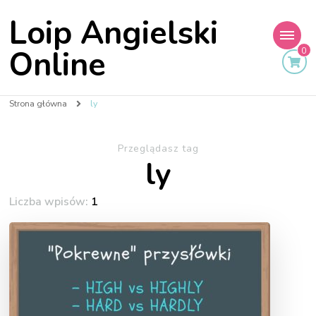
Loip Angielski
Online
0
Strona główna
ly
Przeglądasz tag
ly
Liczba wpisów:
1