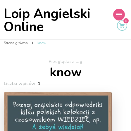
Loip Angielski
Online
0
Strona główna
know
Przeglądasz tag
know
Liczba wpisów:
1