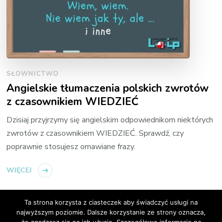
SŁOWNICTWO
Angielskie tłumaczenia polskich zwrotów
z czasownikiem WIEDZIEĆ
Dzisiaj przyjrzymy się angielskim odpowiednikom niektórych
zwrotów z czasownikiem WIEDZIEĆ. Sprawdź, czy
poprawnie stosujesz omawiane frazy.
WIĘCEJ
Ta strona korzysta z ciasteczek aby świadczyć usługi na
najwyższym poziomie. Dalsze korzystanie ze strony oznacza,