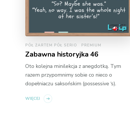
PÓŁ ŻARTEM PÓŁ SERIO
PREMIUM
Zabawna historyjka 46
Oto kolejna minilekcja z anegdotką. Tym
razem przypomnimy sobie co nieco o
dopełniaczu saksońskim (possessive ‘s).
WIĘCEJ