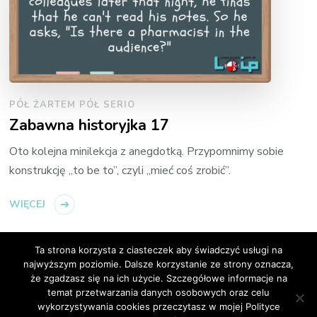
PÓŁ ŻARTEM PÓŁ SERIO
Zabawna historyjka 17
Oto kolejna minilekcja z anegdotką. Przypomnimy sobie
konstrukcję „to be to”, czyli „mieć coś zrobić”.
WIĘCEJ
Ta strona korzysta z ciasteczek aby świadczyć usługi na
najwyższym poziomie. Dalsze korzystanie ze strony oznacza,
że zgadzasz się na ich użycie. Szczegółowe informacje na
temat przetwarzania danych osobowych oraz celu
© Copyright 2026
Loip Angielski Online
. All Rights
wykorzystywania cookies przeczytasz w mojej Polityce