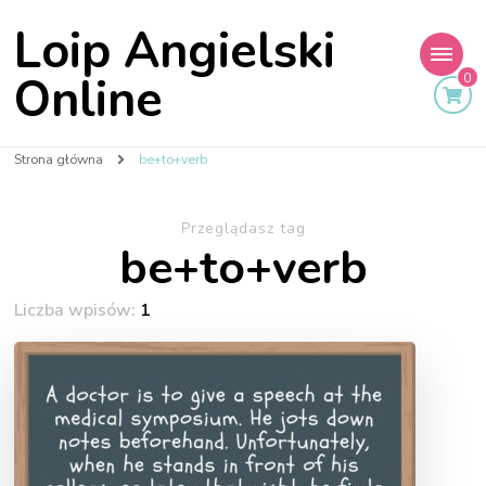
Loip Angielski
Online
0
Strona główna
be+to+verb
Przeglądasz tag
be+to+verb
Liczba wpisów:
1