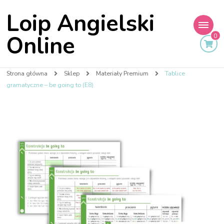
Loip Angielski
Online
0
Strona główna
Sklep
Materiały Premium
Tablice
gramatyczne – be going to (E8)