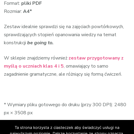
Format:
pliki PDF
Rozmiar:
A4*
Zestaw idealnie sprawdzi się na zajęciach powtórkowych,
sprawdzających stopień opanowania wiedzy na temat
konstrukcji
be going to.
W sklepie znajdziemy również
zestaw przygotowany z
myślą o uczniach klas 4 i 5
, omawiający to samo
zagadnienie gramatyczne, ale różniący się formą ćwiczeń.
* Wymiary pliku gotowego do druku (przy 300 DPI): 2480
px × 3508 px
Ta strona korzysta z ciasteczek aby świadczyć usługi na
najwyższym poziomie. Dalsze korzystanie ze strony oznacza,