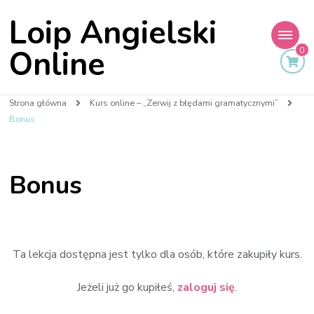
Loip Angielski
Online
0
Strona główna
Kurs online – „Zerwij z błędami gramatycznymi”
Bonus
Bonus
Ta lekcja dostępna jest tylko dla osób, które zakupiły kurs.
Jeżeli już go kupiłeś,
zaloguj się
.