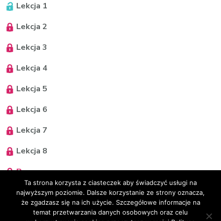
Lekcja 1
Lekcja 2
Lekcja 3
Lekcja 4
Lekcja 5
Lekcja 6
Lekcja 7
Lekcja 8
Bonus
Ta strona korzysta z ciasteczek aby świadczyć usługi na
najwyższym poziomie. Dalsze korzystanie ze strony oznacza,
że zgadzasz się na ich użycie. Szczegółowe informacje na
temat przetwarzania danych osobowych oraz celu
© Copyright 2026
Loip Angielski Online
. All Rights