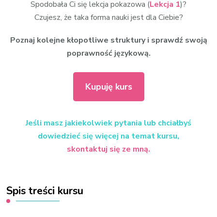
Spodobała Ci się lekcja pokazowa (
Lekcja 1
)?
Czujesz, że taka forma nauki jest dla Ciebie?
Poznaj kolejne kłopotliwe struktury i sprawdź swoją
poprawność językową.
Kupuję kurs
Jeśli masz jakiekolwiek pytania lub chciałbyś
dowiedzieć się więcej na temat kursu,
skontaktuj się ze mną.
Spis treści kursu