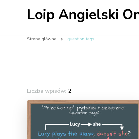
Loip Angielski On
Strona główna
question tags
Liczba wpisów:
2