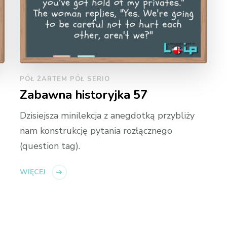
PÓŁ ŻARTEM PÓŁ SERIO
Zabawna historyjka 57
Dzisiejsza minilekcja z anegdotką przybliży
nam konstrukcję pytania rozłącznego
(question tag).
WIĘCEJ