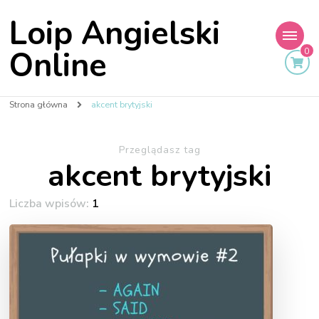
Loip Angielski
Online
0
Strona główna
akcent brytyjski
Przeglądasz tag
akcent brytyjski
Liczba wpisów:
1