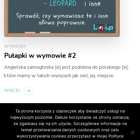
WYMOWA
Pułapki w wymowie #2
Angielska samogłoska [e] jest podobna do polskiego [e],
które mamy w takich wyrazach jak sieć, jej, miejsce.
WIĘCEJ
Ta strona korzysta z ciasteczek aby świadczyć usługi na
najwyższym poziomie. Dalsze korzystanie ze strony oznacza,
że zgadzasz się na ich użycie. Szczegółowe informacje na
temat przetwarzania danych osobowych oraz celu
© Copyright 2026
Loip Angielski Online
. All Rights
wykorzystywania cookies przeczytasz w mojej Polityce